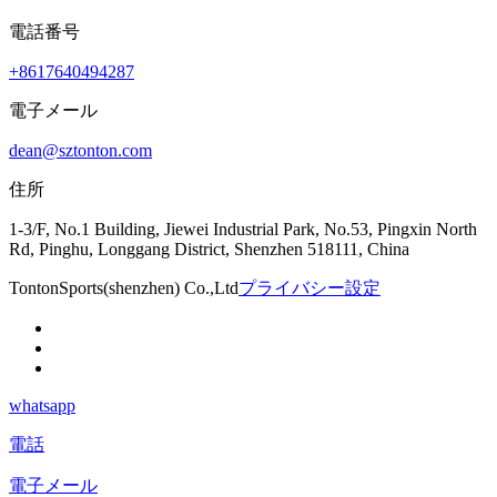
電話番号
+8617640494287
電子メール
dean@sztonton.com
住所
1-3/F, No.1 Building, Jiewei Industrial Park, No.53, Pingxin North
Rd, Pinghu, Longgang District, Shenzhen 518111, China
TontonSports(shenzhen) Co.,Ltd
プライバシー設定
whatsapp
電話
電子メール