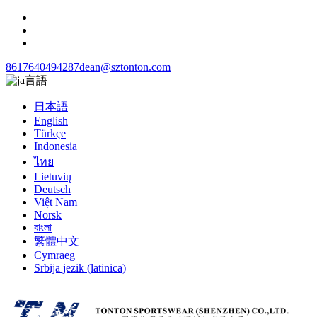
8617640494287
dean@sztonton.com
言語
日本語
English
Türkçe
Indonesia
ไทย
Lietuvių
Deutsch
Việt Nam
Norsk
বাংলা
繁體中文
Cymraeg
Srbija jezik (latinica)